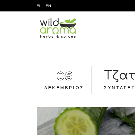
EL
EN
06
Τζατ
ΔΕΚΈΜΒΡΙΟΣ
ΣΥΝΤΑΓΈ